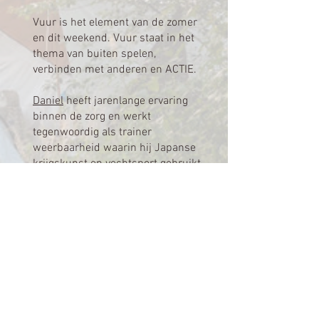
Vuur is het element van de zomer
en dit weekend. Vuur staat in het
thema van buiten spelen,
verbinden met anderen en ACTIE.
Daniel
heeft jarenlange ervaring
binnen de zorg en werkt
tegenwoordig als trainer
weerbaarheid waarin hij Japanse
krijgskunst en vechtsport gebruikt
als middel om lichaamsgericht te
werken. De werking van het
zenuwstelsel speelt hier een
belangrijke rol. Daarnaast houdt hij
van het maken en koken op het
vuur.
Sandra’s
vuurtje gaat omhoog
wanneer zij mensen in beweging