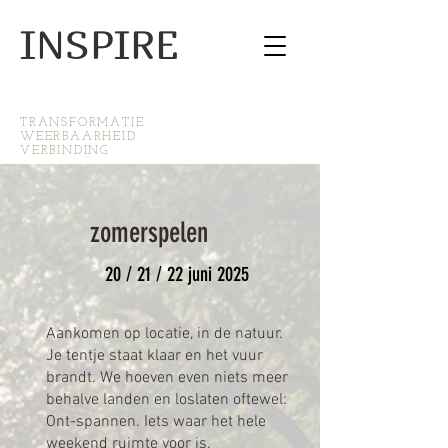
INSPIRE
TRANSFORMATIE
WEERBAARHEID
VERBINDING
zomerspelen
20 / 21 / 22 juni 2025
Aankomen op locatie, in de natuur.
Je tentje staat klaar en het vuur
brandt. We hoeven even niets meer
behalve landen en loslaten oftewel:
Ont-spannen. Iets waar het hele
weekend ruimte voor is.